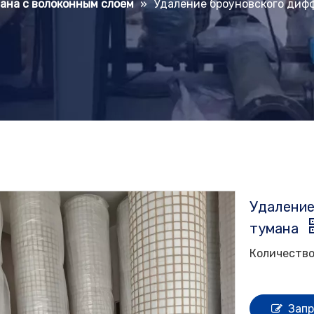
ана с волоконным слоем
»
Удаление броуновского диф
Удаление
тумана
Количество
Запр