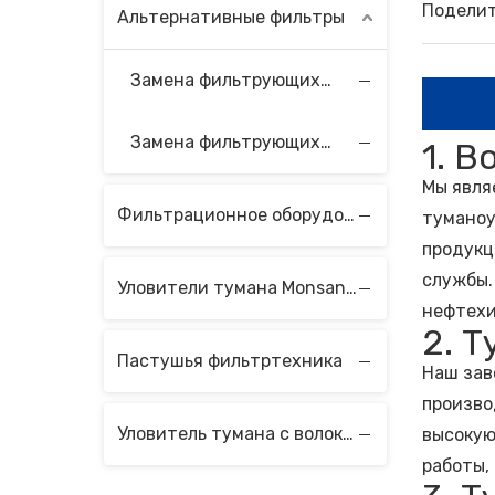
Поделит
Альтернативные фильтры
Замена фильтрующих элементов Velcon
Замена фильтрующих элементов Vokes
1. 
Мы явля
Фильтрационное оборудование
туманоу
продукц
службы.
Уловители тумана Monsanto с волокнистым слоем
нефтехи
2. 
Пастушья фильтртехника
Наш зав
произво
Уловитель тумана с волоконным слоем
высокую
работы,