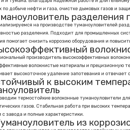
и и тумана. Благодаря надежной работе и длительному
х по добыче нефти и газа, очистке дымовых газов и за
Туманоуловитель разделения 
иализируемся на производстве туманоуловителей разде
вностью разделения. Подходит для промышленных сист
ия помогает снизить коррозию оборудования и повысит
Высокоэффективный волокни
иональный производитель высокоэффективных волокон
ффективные волокнистые материалы и прецизионную те
ивает высокоточное удаление запотевания и отвечает с
Устойчивый к высоким темпе
аноуловитель
зводим термостойкие волоконные туманоуловители дл
гических газов. Стабильная работа при высоких темпера
 с завода и полные характеристики.
 Туманоуловитель из коррози