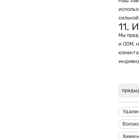
Наш зав
использ
сильной
11.
Мы пред
и ODM, 
клиента
индивид
преды
Удале
Волок
Химич