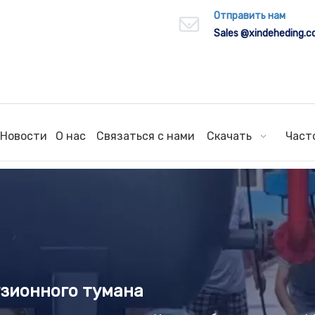
Отправить нам
Sales
@xindeheding.
Новости
О нас
Связаться с нами
Скачать
Част
узионного тумана