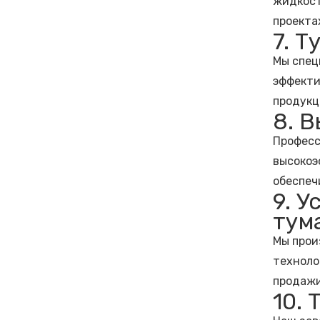
жидкост
проекта
7. 
Мы спец
эффекти
продукц
8. 
Професс
высокоэ
обеспеч
9. 
тум
Мы прои
техноло
продажи
10.