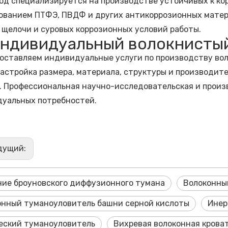
од специализируется на производстве устойчивых к ко
ованием ПТФЭ, ПВДФ и других антикоррозионных матер
 щелочи и суровых коррозионных условий работы.
 Индивидуальный волокнисты
оставляем индивидуальные услуги по производству во
настройка размера, материала, структуры и производит
. Профессиональная научно-исследовательская и прои
уальных потребностей.
дущий:
ние броуновского диффузионного тумана
Волоконны
онный туманоуловитель башни серной кислоты
Инер
еский туманоуловитель
Вихревая волоконная крова