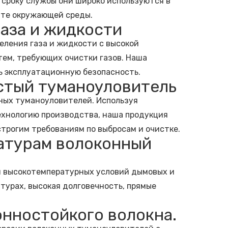
 сроку службы они широко используются в
щите окружающей среды.
газа и жидкости
ления газа и жидкости с высокой
ем, требующих очистки газов. Наша
ь эксплуатационную безопасность.
стый туманоуловитель
ных туманоуловителей. Используя
хнологию производства, наша продукция
трогим требованиям по выбросам и очистке.
ратурам волоконный
я высокотемпературных условий дымовых и
турах, высокая долговечность, прямые
онностойкого волокна.