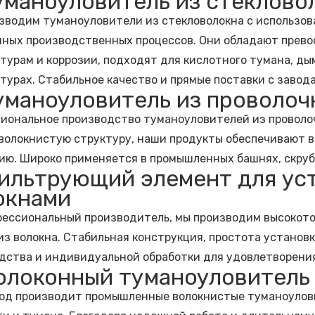
Туманоуловитель из стеклово
зводим туманоуловители из стекловолокна с использов
ных производственных процессов. Они обладают прево
турам и коррозии, подходят для кислотного тумана, ды
турах. Стабильное качество и прямые поставки с завода
Туманоуловитель из проволоч
иональное производство туманоуловителей из проволоч
 волокнистую структуру, наши продукты обеспечивают 
ию. Широко применяется в промышленных башнях, скруб
Фильтрующий элемент для ус
окнами
фессиональный производитель, мы производим высокот
из волокна. Стабильная конструкция, простота установ
дства и индивидуальной обработки для удовлетворения
Волоконный туманоуловитель
од производит промышленные волокнистые туманоулови