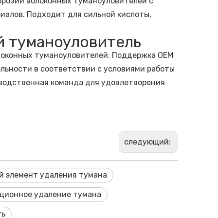
ррозии волоконных туманоуловителей с
иалов. Подходит для сильной кислоты,
й туманоуловитель
локонных туманоуловителей. Поддержка OEM
ельности в соответствии с условиями работы
зводственная команда для удовлетворения
следующий:
й элемент удаления тумана
ционное удаление тумана
ть