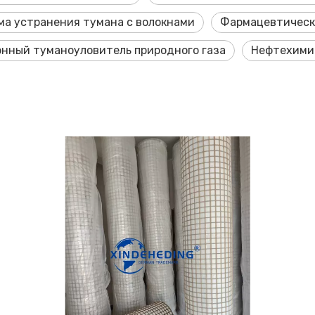
ма устранения тумана с волокнами
Фармацевтическ
онный туманоуловитель природного газа
Нефтехими