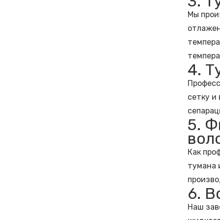
3. 
Мы прои
отлажен
темпера
темпера
4. 
Професс
сетку и
сепарац
5. 
вол
Как про
тумана 
произво
6. 
Наш зав