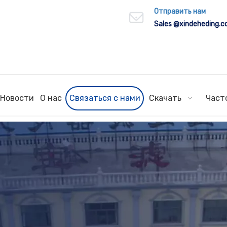
Отправить нам
Sales
@xindeheding.
Новости
О нас
Связаться с нами
Скачать
Част