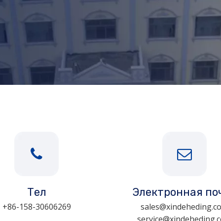
Тел
Электронная по
+86-158-30606269
sales@xindeheding.c
service@xindeheding.