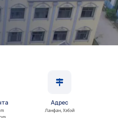
чта
Адрес
om
Ланфан, Хэбэй
com