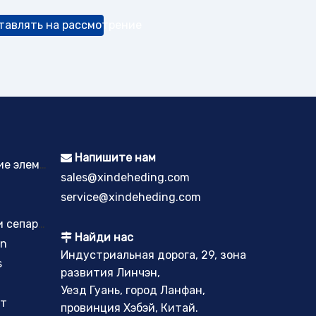
тавлять на рассмотрение
Напишите нам

Спеченные пластинчатые фильтрующие элементы
sales@xindeheding.com
service@xindeheding.com
Фильтрующие элементы коагулятора и сепаратора
Найди нас

on
Индустриальная дорога, 29, зона
s
развития Линчэн,
Уезд Гуань, город Ланфан,
нт
провинция Хэбэй, Китай.