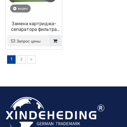
видео
Замена картриджа-
сепаратора фильтра
Parker Velcon (SO-318C)
Запрос цены
1
2
»