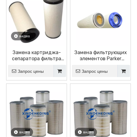
видео
Замена картриджа-
Замена фильтрующих
сепаратора фильтра
элементов Parker
Parker Velcon —
Velcon I-633C5TB I-
Картридж монитора
628C5TB
Запрос цены
Запрос цены
авиационного
топливного фильтра —
ACO-21001L
видео
видео