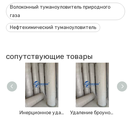
Волоконный туманоуловитель природного
газа
Нефтехимический туманоуловитель
сопутствующие товары
Удаление многослойного градиентного волокна
Инерционное удаление тумана
Удаление броуновского диффузионного тумана