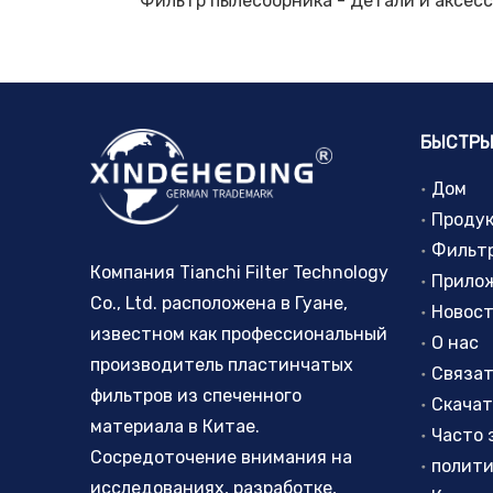
Замена фильтрующих элементов Parker Velcon I-633C5TB I-628C5TB
БЫСТРЫ
Дом
Проду
Фильт
Компания Tianchi Filter Technology
Прило
Co., Ltd. расположена в Гуане,
Новос
известном как профессиональный
О нас
производитель пластинчатых
Связат
фильтров из спеченного
Скачат
материала в Китае.
Сосредоточение внимания на
исследованиях, разработке,