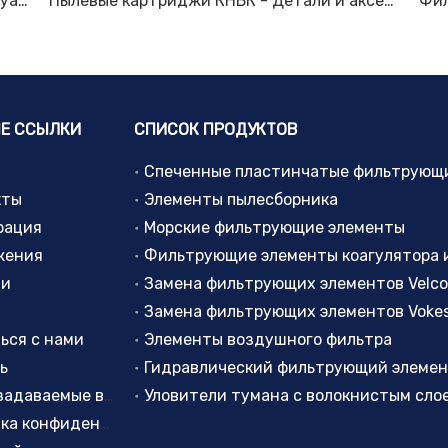
Фильтр пылесборника - Детали и аксессуары для рукавного фильтра - Канистровый фильтр пылесборника
Пылевые картриджи КНБК - Детали и аксессуары для рукавных фильтров - Оборудование для сбора пыли (DustHog)
Е ССЫЛКИ
СПИСОК ПРОДУКТОВ
кты
Элементы пылесборника
рация
Морские фильтрующие элементы
жения
ти
Замена фильтрующих элементов Velc
Замена фильтрующих элементов Voke
ься с нами
Элементы воздушного фильтра
ь
Гидравлический фильтрующий элеме
Часто задаваемые вопросы
политика конфиденциальности