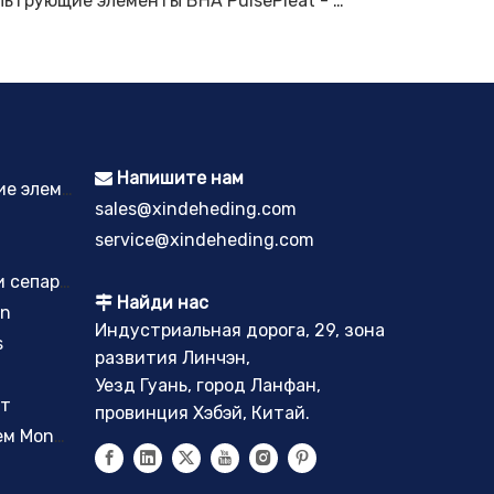
Фильтрующие элементы BHA PulsePleat - Детали и аксессуары для рукавных фильтров - Оборудование для сбора пыли (DustHog)
Напишите нам

Спеченные пластинчатые фильтрующие элементы
sales@xindeheding.com
service@xindeheding.com
Фильтрующие элементы коагулятора и сепаратора
Найди нас

on
Индустриальная дорога, 29, зона
s
развития Линчэн,
Уезд Гуань, город Ланфан,
нт
провинция Хэбэй, Китай.
Уловители тумана с волокнистым слоем Monsanto