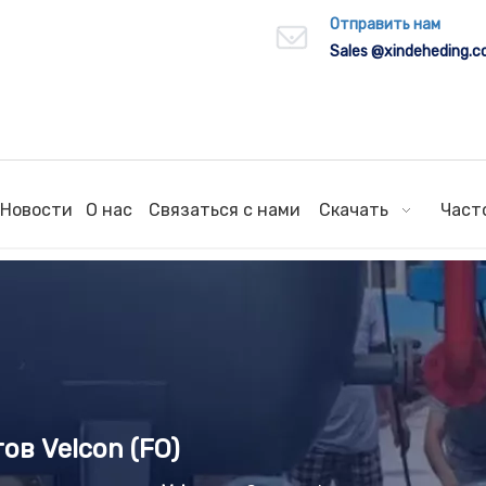
Отправить нам
Sales
@xindeheding.
Новости
О нас
Связаться с нами
Скачать
Част
в Velcon (FO)