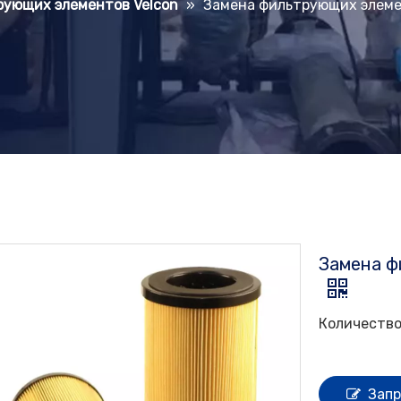
рующих элементов Velcon
»
Замена фильтрующих элемен
Замена ф
Количество
Запр