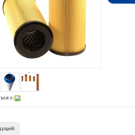
ься с:
дущий: