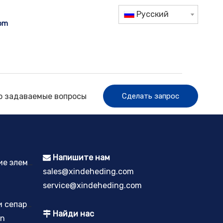
Pусский
com
о задаваемые вопросы
Сделать запрос
Напишите нам

Спеченные пластинчатые фильтрующие элементы
sales@xindeheding.com
service@xindeheding.com
Фильтрующие элементы коагулятора и сепаратора
Найди нас

on