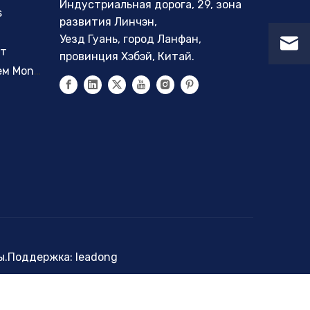
Индустриальная дорога, 29, зона
s
развития Линчэн,
Уезд Гуань, город Ланфан,
нт
провинция Хэбэй, Китай.
Уловители тумана с волокнистым слоем Monsanto
ены.Поддержка:
leadong