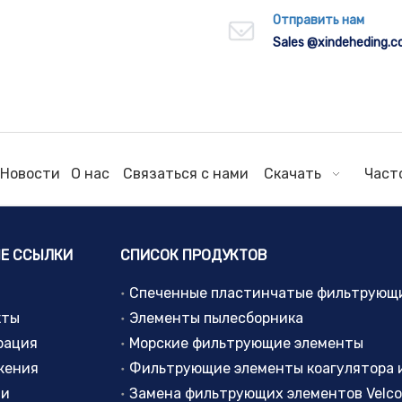
Отправить нам
Sales
@xindeheding.
Новости
О нас
Связаться с нами
Скачать
Част
Е ССЫЛКИ
СПИСОК ПРОДУКТОВ
кты
Элементы пылесборника
рация
Морские фильтрующие элементы
жения
ти
Замена фильтрующих элементов Velc