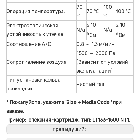
70
100
Операция температура.
70 ℃
100 ℃
℃
℃
≤ 10
≤ 10
Электростатическая
N/a
N/a
устойчивость к утечке
6
6
Ом
Ом
Соотношение A/C.
0,8 ～ 1,3 м/мин
1500 ～ 2000 Па
Сопротивление воздуха
(Зависит от условий
эксплуатации)
Тип установки кольца
Чистый газ
прокладки
* Пожалуйста, укажите 'Size + Media
Code
' при
заказе.
Пример: спекания-картридж, тип: LT133-1500 NT1.
предыдущий: