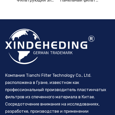
Фильтрующая пластина из спеченной нержавеющей стали
Фильтрующий элемент корзины со складками из нержавеющей стали. Подходит для морских фильтров BOLL & KIRCH, завод OEM 1945820 1940175.
Панельный фильтр Unicell из полиэфирного спанбонда, панели сменных элементов
Компания Tianchi Filter Technology Co., Ltd.
расположена в Гуане, известном как
профессиональный производитель пластинчатых
фильтров из спеченного материала в Китае.
Сосредоточение внимания на исследованиях,
разработке, производстве и применении