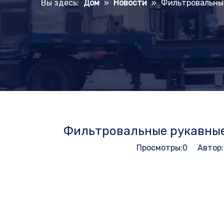
Вы здесь:
Дом
»
Новости
»
Фильтровальны
Фильтровальные рукавные
Просмотры:
0
Автор:P