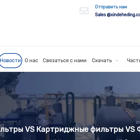
Отправить нам
Sales
@xindeheding.
Новости
О нас
Связаться с нами
Скачать
Част
льтры VS Картриджные фильтры VS 