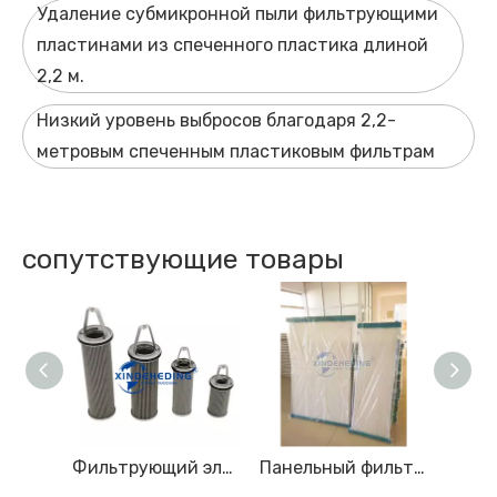
Удаление субмикронной пыли фильтрующими
пластинами из спеченного пластика длиной
2,2 м.
Низкий уровень выбросов благодаря 2,2-
метровым спеченным пластиковым фильтрам
сопутствующие товары
Фильтрующая пластина из спеченной нержавеющей стали
Фильтрующий элемент корзины со складками из нержавеющей стали. Подходит для морских фильтров BOLL & KIRCH, завод OEM 1945820 1940175.
Панельный фильтр Unicell из полиэфирного спанбонда, панели сменных элементов