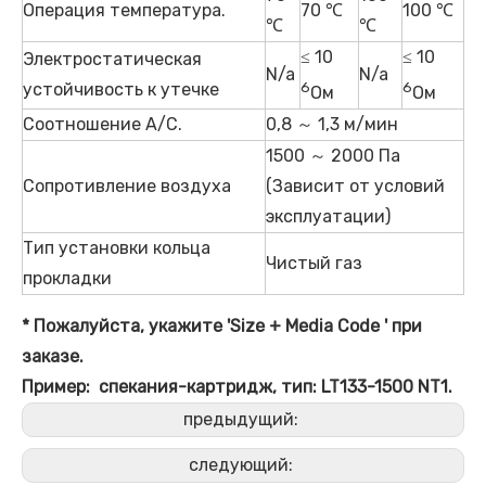
Операция температура.
70 ℃
100 ℃
℃
℃
≤ 10
≤ 10
Электростатическая
N/a
N/a
устойчивость к утечке
6
6
Ом
Ом
Соотношение A/C.
0,8 ～ 1,3 м/мин
1500 ～ 2000 Па
Сопротивление воздуха
(Зависит от условий
эксплуатации)
Тип установки кольца
Чистый газ
прокладки
* Пожалуйста, укажите 'Size + Media
Code
' при
заказе.
Пример: спекания-картридж, тип: LT133-1500 NT1.
предыдущий:
следующий: