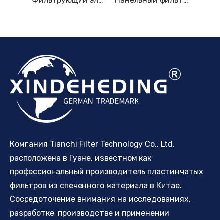
Фильтрующая пластина из спеченной нержавеющей стали
Фильтрующий элемент корзины со складками из нержавеющей стали. Подходит для морских фильтров BOLL & KIRCH, завод OEM 1945820 1940175.
Панельный фильтр Unicell из полиэфирного спанбонда, панели сменных элементов
Компания Tianchi Filter Technology Co., Ltd.
расположена в Гуане, известном как
профессиональный производитель пластинчатых
фильтров из спеченного материала в Китае.
Сосредоточение внимания на исследованиях,
разработке, производстве и применении