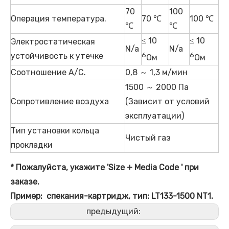
70
100
Операция температура.
70 ℃
100 ℃
℃
℃
≤ 10
≤ 10
Электростатическая
N/a
N/a
устойчивость к утечке
6
6
Ом
Ом
Соотношение A/C.
0,8 ～ 1,3 м/мин
1500 ～ 2000 Па
Сопротивление воздуха
(Зависит от условий
эксплуатации)
Тип установки кольца
Чистый газ
прокладки
* Пожалуйста, укажите 'Size + Media
Code
' при
заказе.
Пример: спекания-картридж, тип: LT133-1500 NT1.
предыдущий: