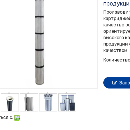
продукци
Производит
картриджей
качество о
ориентируе
высокого к
продукции 
качеством.
Количество
Запр
ься с: