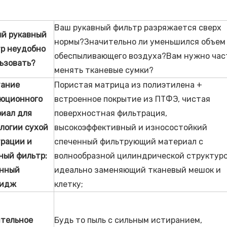
Ваш рукавный фильтр разряжается сверх
й рукавный
нормы?Значительно ли уменьшился объем
р неудобно
обеспыливающего воздуха?Вам нужно час
ьзовать?
менять тканевые сумки?
тание
Пористая матрица из полиэтилена +
юционного
встроенное покрытие из ПТФЭ, чистая
иал для
поверхностная фильтрация,
логии сухой
высокоэффективный и износостойкий
трации
и
спеченный фильтрующий материал с
ный фильтр:
волнообразной цилиндрической структуро
енный
идеально заменяющий тканевый мешок и
ридж
клетку;
тельное
Будь то пыль с сильным истиранием,