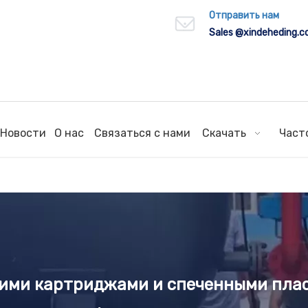
Отправить нам
Sales
@xindeheding.
Новости
О нас
Связаться с нами
Скачать
Част
ими картриджами и спеченными плас