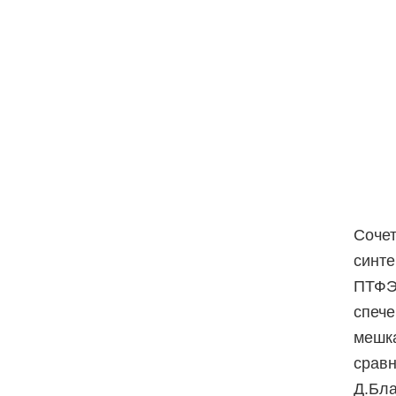
Сочет
синте
ПТФЭ,
спече
мешка
сравн
Д.Бла