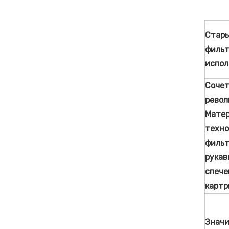
Стары
фильт
испол
Соче
револ
Матер
техно
филь
рукав
спеч
карт
Значи