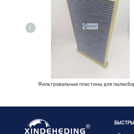
2260691 Плита промышленного пылевого фильтра, 8000346992 Плита фильтра пылесборника, 0345064 Плита фильтра фильтрации, 8000403610 Плита пылевого фильтра для оборудования, Запасные части фильтрующей пластины
БЫСТРЫ