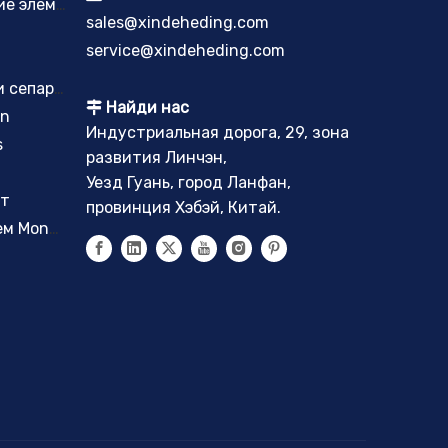
Спеченные пластинчатые фильтрующие элементы
sales@xindeheding.com
service@xindeheding.com
Фильтрующие элементы коагулятора и сепаратора
Найди нас

on
Индустриальная дорога, 29, зона
s
развития Линчэн,
Уезд Гуань, город Ланфан,
нт
провинция Хэбэй, Китай.
Уловители тумана с волокнистым слоем Monsanto