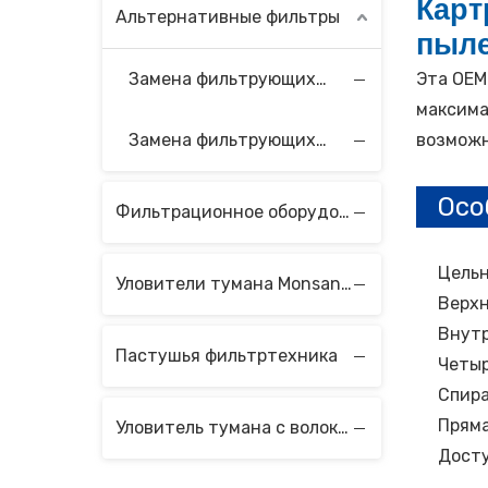
Карт
Альтернативные фильтры
пыл
Замена фильтрующих элементов Velcon
Эта OEM
максима
Замена фильтрующих элементов Vokes
возможн
Осо
Фильтрационное оборудование
Цельн
Уловители тумана Monsanto с волокнистым слоем
Верхн
Внутр
Пастушья фильтртехника
Четыр
Спира
Пряма
Уловитель тумана с волоконным слоем
Дост