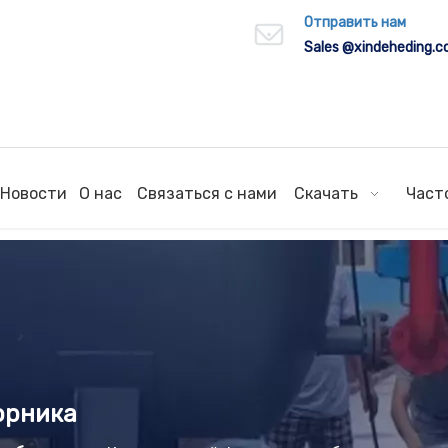
Отправить нам
Sales
@xindeheding.
Новости
О нас
Связаться с нами
Скачать
Част
орника