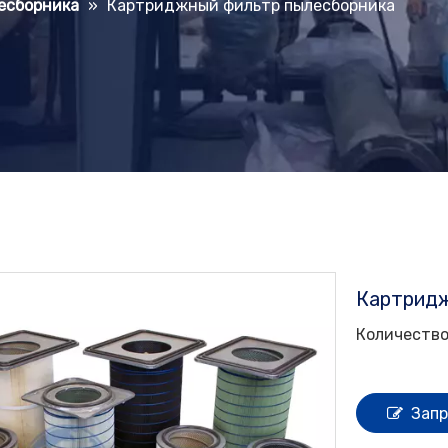
есборника
»
Картриджный фильтр пылесборника
Картридж
Количество
Запр